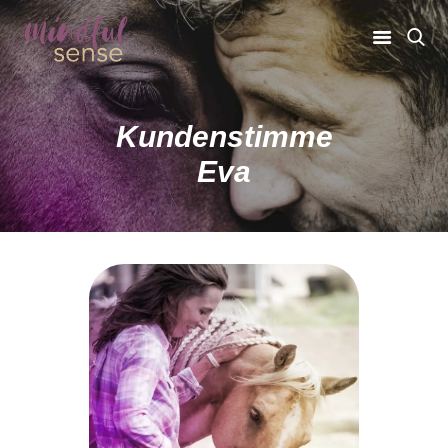
Kundenstimme
Eva
MINDFUL MUSTANGS®
DATENSCHUTZ
IMPRESSUM
office@kerstin-staupendahl.de
04248 / 90 302-13